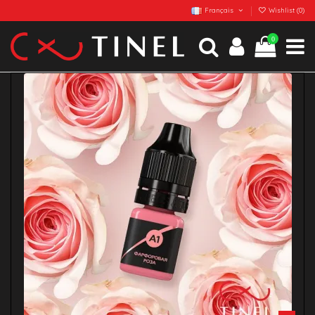
Français
Wishlist (
0
)
0