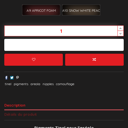
A9 APRICOT FOAM
A10 SNOW WHITE PEACH
Ajouter au panier
tinel
pigments
areola
nipples
camouflage
Description
Détails du produit
Pigments Tinel pour l'aréole