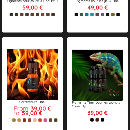
Pigments pour sourcils Tinel PMU
Pigments pour les yeux Tinel
59,00 €
49,00 €
Correcteurs Tinel
Pigments Tinel pour les sourcils
Cover Up
From:
39,00 €
39,00 €
to:
59,00 €