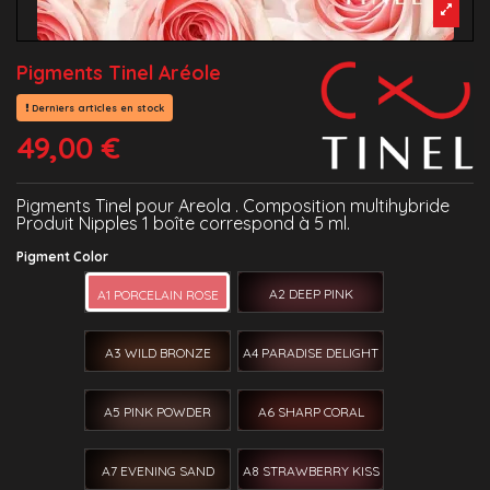
Pigments Tinel Aréole
Derniers articles en stock
49,00 €
Pigments Tinel pour Areola . Composition multihybride
Produit Nipples 1 boîte correspond à 5 ml.
Pigment Color
A2 DEEP PINK
A1 PORCELAIN ROSE
A3 WILD BRONZE
A4 PARADISE DELIGHT
A5 PINK POWDER
A6 SHARP CORAL
A7 EVENING SAND
A8 STRAWBERRY KISS