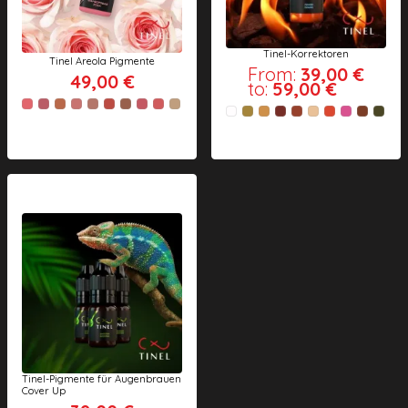
Tinel-Korrektoren
Tinel Areola Pigmente
From:
39,00 €
49,00 €
to:
59,00 €
Tinel-Pigmente für Augenbrauen
Cover Up