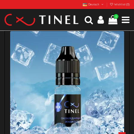
Deutsch
Wishlist (
0
)
0