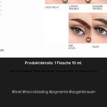
Produktdetails: 1 Flasche 10 ml.
Herkunftsland
: Tinel-Produkt, hergestellt in
Kasachstan
#tinel #microblading #pigmente #a
ugenbrauen