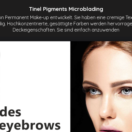
Tinel Pigments Microblading
 Permanent Make-up entwickelt. Sie haben eine cremige Textur
tändig. Hochkonzentrierte, gesättigte Farben werden hervor
Deckeigenschaften. Sie sind einfach anzuwenden