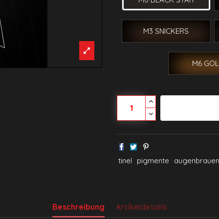
M3 SNICKERS
M6 GO
In den W
tinel
pigmente
augenbraue
Beschreibung
Artikeldetails