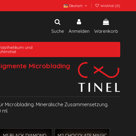
Deutsch
Wishlist (
0
)
Suche
Anmelden
Warenkorb
nästhetikum und
ühlmittel
igmente Microblading
ür Microblading. Mineralische Zusammensetzung.
 ml.
M1 BLACK DIAMOND
M2 CHOCOLATE MAGIC