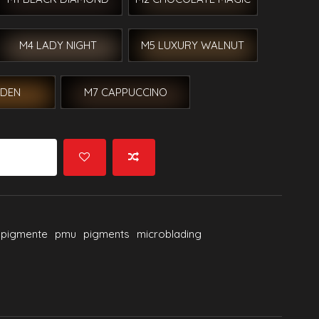
M4 LADY NIGHT
M5 LUXURY WALNUT
LDEN
M7 CAPPUCCINO
arenkorb
npigmente
pmu
pigments
microblading