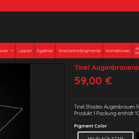
A
auen
Lippen
Eyeliner
Warzenhofpigmente
Korrektoren
K
Tinel Augenbrauenp
59,00 €
Tinel Shades Augenbrauen f
Produkt 1 Packung enthält 10
Pigment Color
M0 BLACK STAR